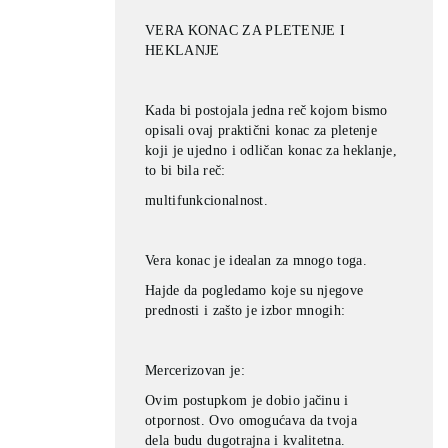
VERA KONAC ZA PLETENJE I
HEKLANJE
Kada bi postojala jedna reč kojom bismo
opisali ovaj praktični konac za
pletenje
koji je ujedno i odličan konac za heklanje,
to bi bila reč:
multifunkcionalnost.
Vera konac je idealan za mnogo toga.
Hajde da pogledamo koje su
njegove
prednosti i zašto je izbor mnogih:
Mercerizovan je:
Ovim postupkom je dobio jačinu i
otpornost. Ovo omogućava da tvoja
dela
budu dugotrajna i kvalitetna.