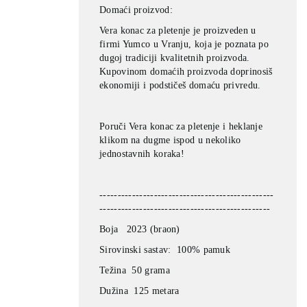
Domaći proizvod:
Vera konac za pletenje je proizveden u
firmi Yumco u Vranju, koja je
poznata po
dugoj tradiciji kvalitetnih proizvoda.
Kupovinom domaćih
proizvoda doprinosiš
ekonomiji i podstičeš domaću privredu.
Poruči Vera konac za pletenje i heklanje
klikom na dugme ispod u
nekoliko
jednostavnih koraka!
------------------------------------------------
-----------------------------------------------
Boja 2023 (braon)
Sirovinski sastav: 100% pamuk
Težina 50 grama
Dužina 125 metara