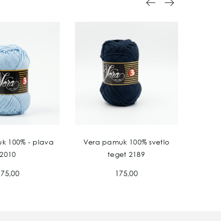
k 100% - plava
Vera pamuk 100% svetlo
Vera 
2010
teget 2189
175,00
175,00