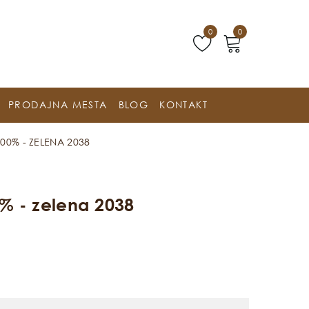
0
0
PRODAJNA MESTA
BLOG
KONTAKT
00% - ZELENA 2038
 - zelena 2038