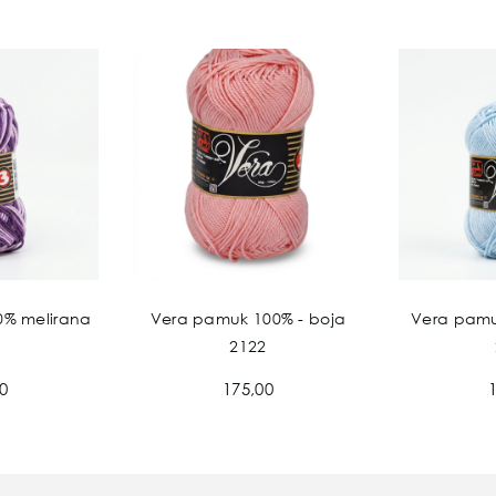
0% melirana
Vera pamuk 100% - boja
Vera pamu
2122
0
175,00