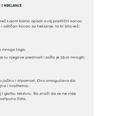
 I HEKLANJE
reč kojom bismo opisali ovaj praktični konac
 i odličan konac za heklanje, to bi bila reč:
a mnogo toga.
je su
njegove prednosti i zašto je izbor mnogih:
o jačinu i otpornost. Ovo omogućava da
na i kvalitetna.
 i glatku teksturu, što znači da se ne vide
 potpuno čista.