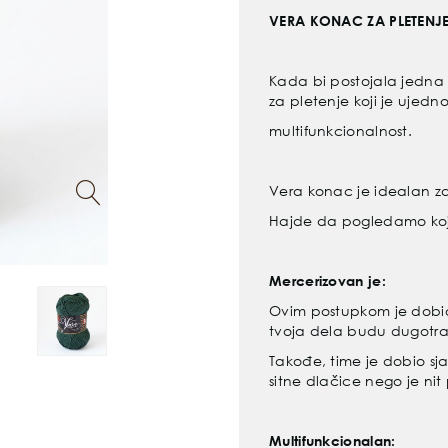
VERA KONAC ZA PLETENJE
Kada bi postojala jedna 
za
pletenje koji je ujedno
multifunkcionalnost.
Vera konac je idealan z
Hajde da pogledamo ko
Mercerizovan je:
Ovim postupkom je dobi
tvoja dela
budu dugotraj
Takođe, time je dobio sjaj
sitne
dlačice nego je nit
Multifunkcionalan: