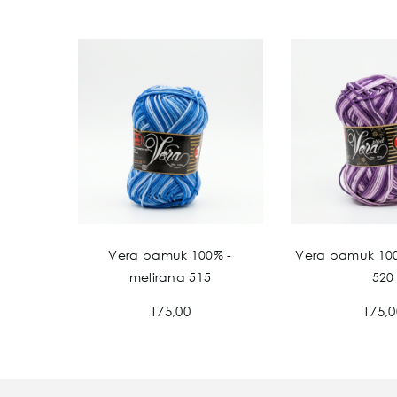
- krem
Vera pamuk 100% -
Vera pamuk 10
melirana 515
520
175,00
175,0