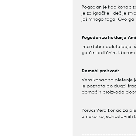
Pogodan je kao konac za p
je za
igračke i dečije stva
još
mnogo toga. Ovo ga či
Pogodan za heklanje Ami
Ima dobru paletu boja, š
ga
čini odličnim izborom
Domaći proizvod:
Vera konac za pletenje j
je
poznata po dugoj tradi
domaćih
proizvoda dopr
Poruči Vera konac za ple
u
nekoliko jednostavnih 
---------------------------------