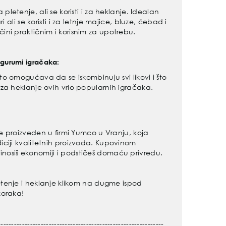
letenje, ali se koristi i za heklanje. Idealan
ri ali se koristi i za letnje majice, bluze, ćebad i
ni praktičnim i korisnim za upotrebu.
gurumi igračaka:
to omogućava da se iskombinuju svi likovi i što
 za heklanje ovih vrlo popularnih igračaka.
e proizveden u firmi Yumco u Vranju, koja
ciji kvalitetnih proizvoda. Kupovinom
inosiš ekonomiji i podstičeš domaću privredu.
tenje i heklanje klikom na dugme ispod
koraka!
--------------------------------------------------------------