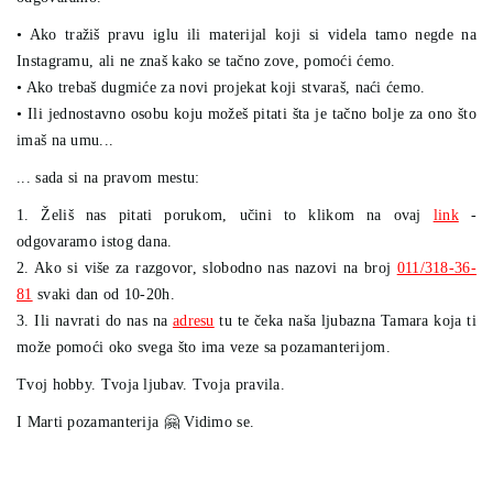
• Ako tražiš pravu iglu ili materijal koji si videla tamo negde na
Instagramu, ali ne znaš kako se tačno zove, pomoći ćemo.
• Ako trebaš dugmiće za novi projekat koji stvaraš, naći ćemo.
• Ili jednostavno osobu koju možeš pitati šta je tačno bolje za ono što
imaš na umu...
... sada si na pravom mestu:
1. Želiš nas pitati porukom, učini to klikom na ovaj
link
-
odgovaramo istog dana.
2. Ako si više za razgovor, slobodno nas nazovi na broj
011/318-36-
81
svaki dan od 10-20h.
3. Ili navrati do nas na
adresu
tu te čeka naša ljubazna Tamara koja ti
može pomoći oko svega što ima veze sa pozamanterijom.
Tvoj hobby. Tvoja ljubav. Tvoja pravila.
I Marti pozamanterija 🤗 Vidimo se.