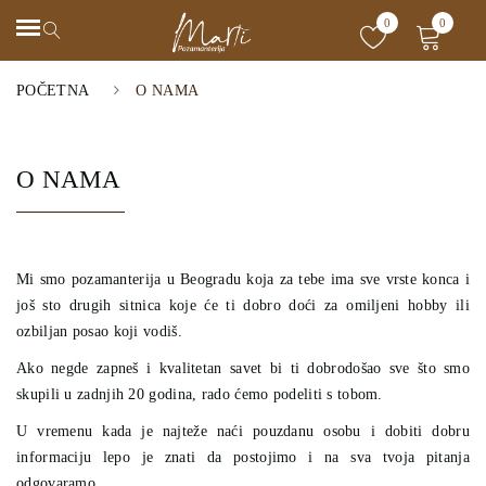
0
0
POČETNA
O NAMA
O NAMA
Mi smo pozamanterija u Beogradu koja za tebe ima sve vrste konca i
još sto drugih sitnica koje će ti dobro doći za omiljeni hobby ili
ozbiljan posao koji vodiš.
Ako negde zapneš i kvalitetan savet bi ti dobrodošao sve što smo
skupili u zadnjih 20 godina, rado ćemo podeliti s tobom.
U vremenu kada je najteže naći pouzdanu osobu i dobiti dobru
informaciju lepo je znati da postojimo i na sva tvoja pitanja
odgovaramo.