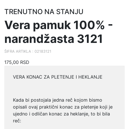
TRENUTNO NA STANJU
Vera pamuk 100% -
narandžasta 3121
ŠIFRA ARTIKLA : 02183121
175,00 RSD
VERA KONAC ZA PLETENJE I HEKLANJE
Kada bi postojala jedna reč kojom bismo
opisali ovaj praktični konac za
pletenje koji je
ujedno i odličan konac za heklanje, to bi bila
reč: