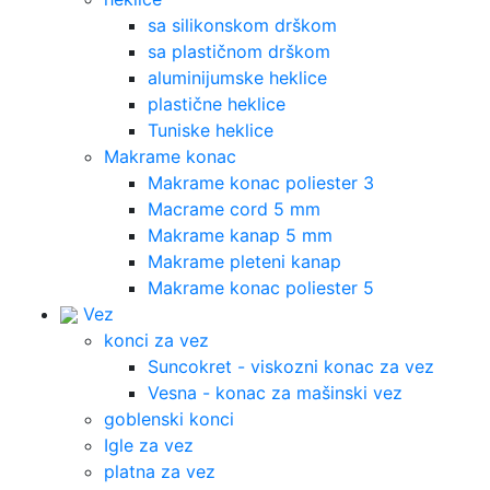
sa silikonskom drškom
sa plastičnom drškom
aluminijumske heklice
plastične heklice
Tuniske heklice
Makrame konac
Makrame konac poliester 3
Macrame cord 5 mm
Makrame kanap 5 mm
Makrame pleteni kanap
Makrame konac poliester 5
Vez
konci za vez
Suncokret - viskozni konac za vez
Vesna - konac za mašinski vez
goblenski konci
Igle za vez
platna za vez