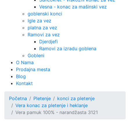
Vesna - konac za mašinski vez
goblenski konci
Igle za vez
platna za vez
Ramovi za vez
Djerdjefi
Ramovi za izradu goblena
Gobleni
O Nama
Prodajna mesta
Blog
Kontakt
Početna
Pletenje
konci za pletenje
Vera konac za pletenje i heklanje
Vera pamuk 100% - narandžasta 3121