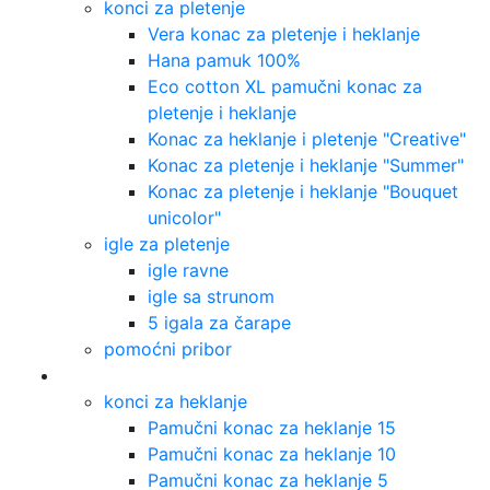
konci za pletenje
Vera konac za pletenje i heklanje
Hana pamuk 100%
Eco cotton XL pamučni konac za
pletenje i heklanje
Konac za heklanje i pletenje "Creative"
Konac za pletenje i heklanje "Summer"
Konac za pletenje i heklanje "Bouquet
unicolor"
igle za pletenje
igle ravne
igle sa strunom
5 igala za čarape
pomoćni pribor
Heklanje
konci za heklanje
Pamučni konac za heklanje 15
Pamučni konac za heklanje 10
Pamučni konac za heklanje 5