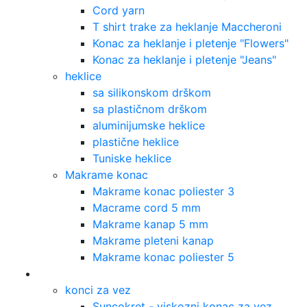
Cord yarn
T shirt trake za heklanje Maccheroni
Konac za heklanje i pletenje "Flowers"
Konac za heklanje i pletenje "Jeans"
heklice
sa silikonskom drškom
sa plastičnom drškom
aluminijumske heklice
plastične heklice
Tuniske heklice
Makrame konac
Makrame konac poliester 3
Macrame cord 5 mm
Makrame kanap 5 mm
Makrame pleteni kanap
Makrame konac poliester 5
Vez
konci za vez
Suncokret - viskozni konac za vez