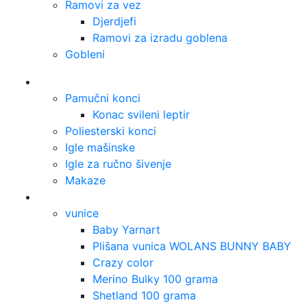
Ramovi za vez
Djerdjefi
Ramovi za izradu goblena
Gobleni
Šivenje
Pamučni konci
Konac svileni leptir
Poliesterski konci
Igle mašinske
Igle za ručno šivenje
Makaze
Pletenje
vunice
Baby Yarnart
Plišana vunica WOLANS BUNNY BABY
Crazy color
Merino Bulky 100 grama
Shetland 100 grama