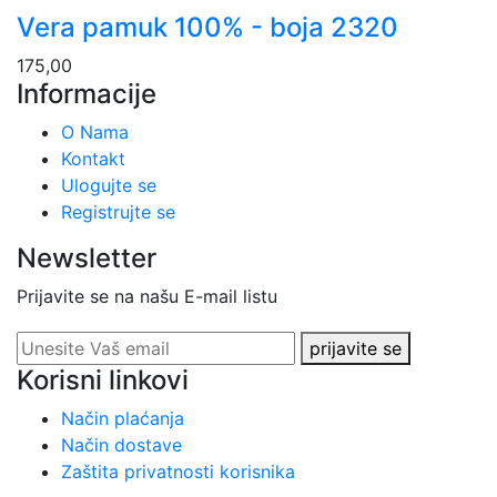
Vera pamuk 100% - boja 2320
175,00
Informacije
O Nama
Kontakt
Ulogujte se
Registrujte se
Newsletter
Prijavite se na našu E-mail listu
prijavite se
Korisni linkovi
Način plaćanja
Način dostave
Zaštita privatnosti korisnika