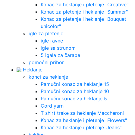
Konac za heklanje i pletenje "Creative"
Konac za pletenje i heklanje "Summer"
Konac za pletenje i heklanje "Bouquet
unicolor"
igle za pletenje
igle ravne
igle sa strunom
5 igala za čarape
pomoćni pribor
Heklanje
konci za heklanje
Pamučni konac za heklanje 15
Pamučni konac za heklanje 10
Pamučni konac za heklanje 5
Cord yarn
T shirt trake za heklanje Maccheroni
Konac za heklanje i pletenje "Flowers"
Konac za heklanje i pletenje "Jeans"
heklice