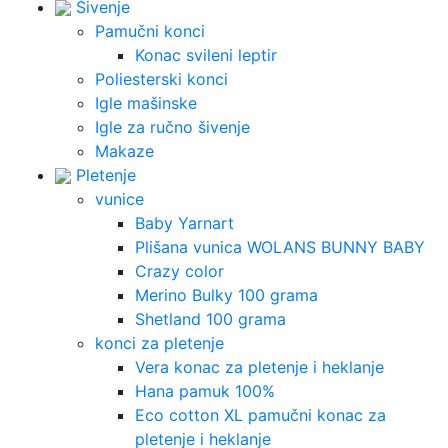
Šivenje
Pamučni konci
Konac svileni leptir
Poliesterski konci
Igle mašinske
Igle za ručno šivenje
Makaze
Pletenje
vunice
Baby Yarnart
Plišana vunica WOLANS BUNNY BABY
Crazy color
Merino Bulky 100 grama
Shetland 100 grama
konci za pletenje
Vera konac za pletenje i heklanje
Hana pamuk 100%
Eco cotton XL pamučni konac za
pletenje i heklanje