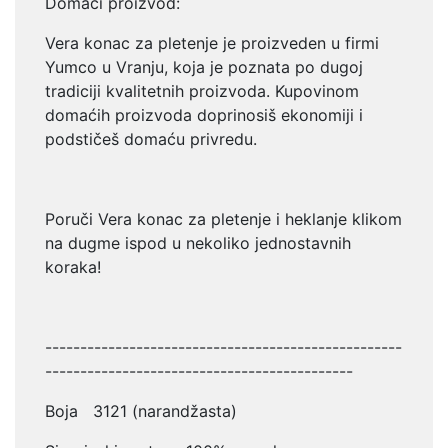
Domaći proizvod:
Vera konac za pletenje je proizveden u firmi
Yumco u Vranju, koja je
poznata po dugoj
tradiciji kvalitetnih proizvoda. Kupovinom
domaćih
proizvoda doprinosiš ekonomiji i
podstičeš domaću privredu.
Poruči Vera konac za pletenje i heklanje klikom
na dugme ispod u
nekoliko jednostavnih
koraka!
---------------------------------------------------
--------------------------------------------
Boja 3121 (narandžasta)