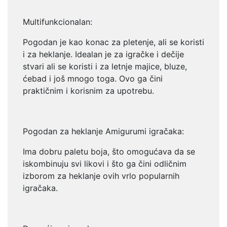
Multifunkcionalan:
Pogodan je kao konac za pletenje, ali se koristi
i za heklanje. Idealan je za
igračke i dečije
stvari ali se koristi i za letnje majice, bluze,
ćebad i još
mnogo toga. Ovo ga čini
praktičnim i korisnim za upotrebu.
Pogodan za heklanje Amigurumi igračaka:
Ima dobru paletu boja, što omogućava da se
iskombinuju svi likovi i što ga
čini odličnim
izborom za heklanje ovih vrlo popularnih
igračaka.