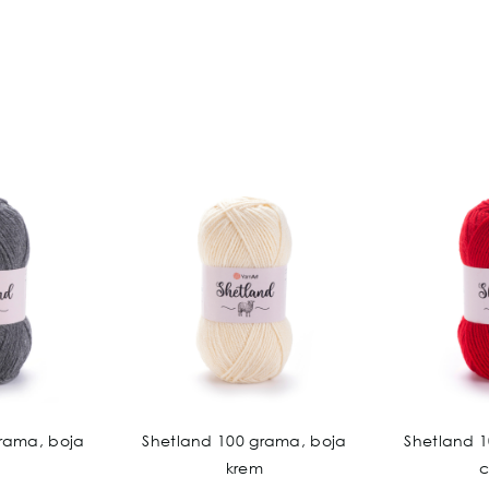
rama, boja
Shetland 100 grama, boja
Shetland 
krem
c