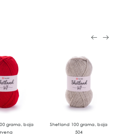
100 grama, boja
Shetland 100 grama, boja
Shetl
rvena
504