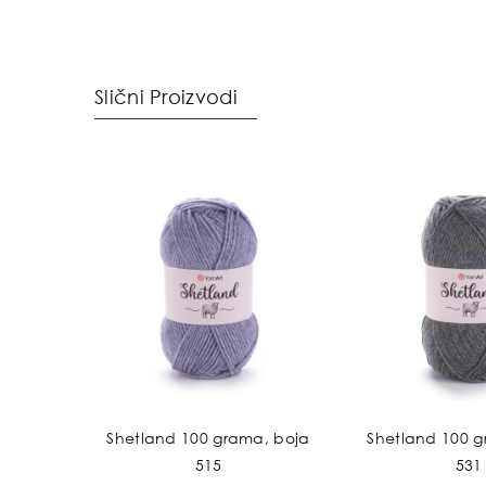
Slični Proizvodi
, boja
Shetland 100 grama, boja
Shetland 100 g
515
531