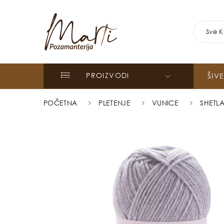
Sve K
PROIZVODI
ŠIV
POČETNA
PLETENJE
VUNICE
SHETL