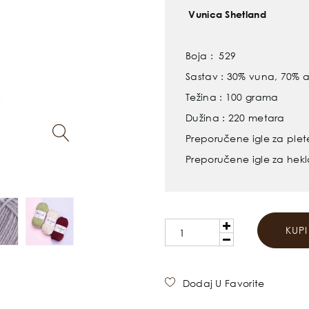
Vunica Shetland
Boja : 529
Sastav : 30% vuna, 70% ak
Težina : 100 grama
Dužina : 220 metara
Preporučene igle za plet
Preporučene igle za hek
KUP
Dodaj U Favorite