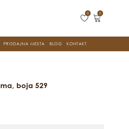
0
0
PRODAJNA MESTA
BLOG
KONTAKT
ama, boja 529