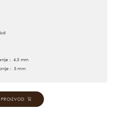
ril
enje : 4,5 mm
lanje : 5 mm
I PROIZVOD