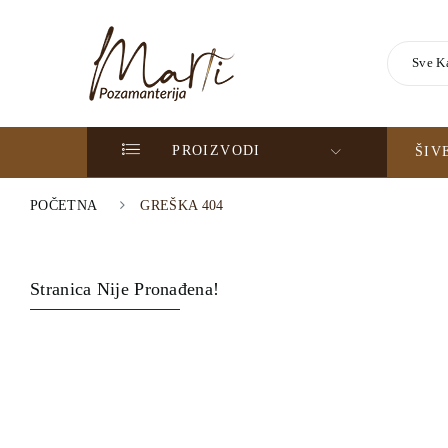
Sve K
PROIZVODI
ŠIV
POČETNA
GREŠKA 404
Stranica Nije Pronađena!