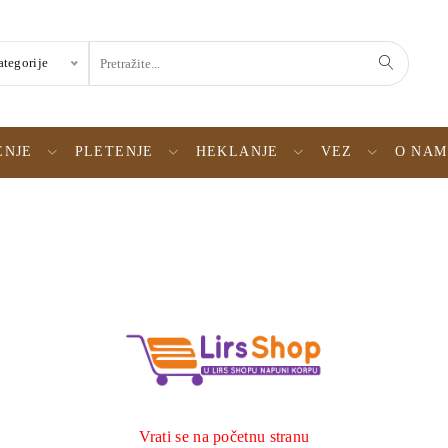
ategorije
ENJE
PLETENJE
HEKLANJE
VEZ
O NA
Vrati se na početnu stranu