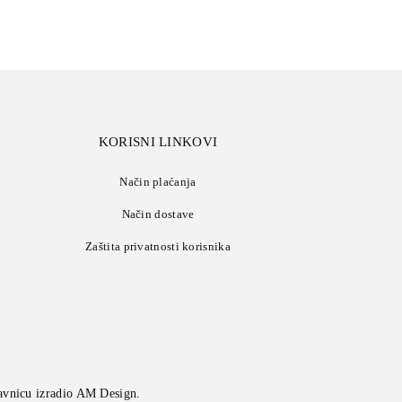
KORISNI LINKOVI
Način plaćanja
Način dostave
Zaštita privatnosti korisnika
avnicu izradio
AM Design
.