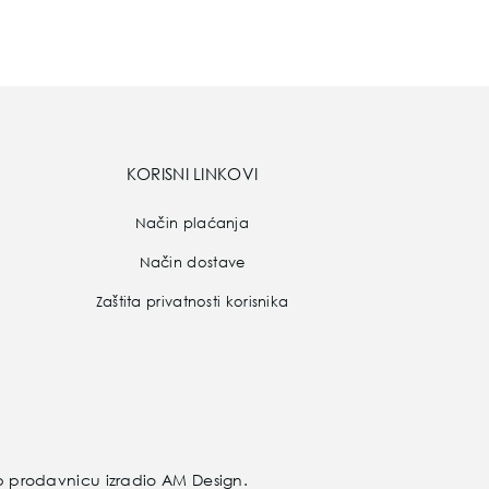
KORISNI LINKOVI
Način plaćanja
Način dostave
Zaštita privatnosti korisnika
b prodavnicu izradio
AM Design
.