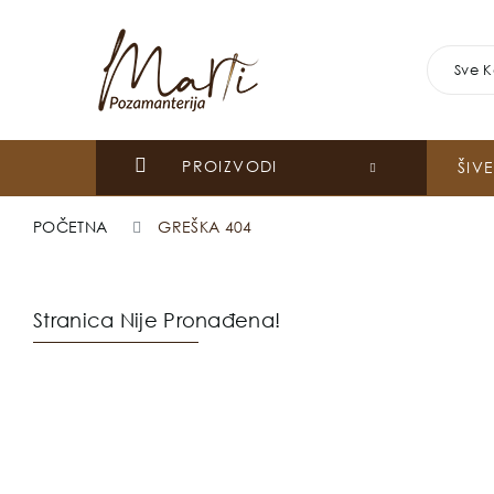
Sve K
PROIZVODI
ŠIV
POČETNA
GREŠKA 404
Stranica Nije Pronađena!